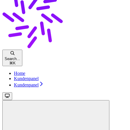
Search...
⌘
K
Home
Kundenpanel
Kundenpanel