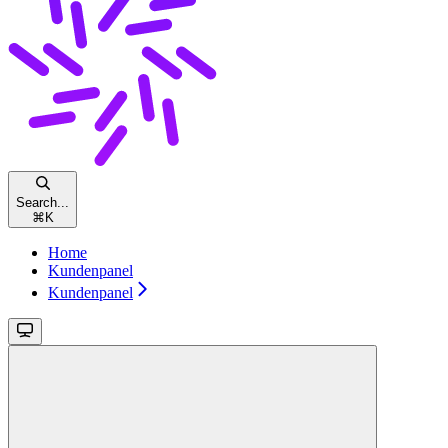
Search...
⌘
K
Home
Kundenpanel
Kundenpanel