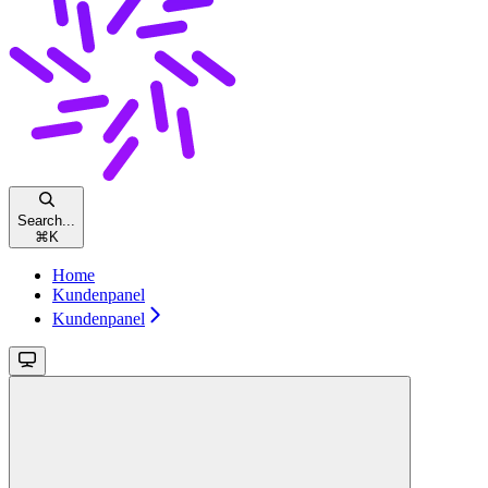
Search...
⌘
K
Home
Kundenpanel
Kundenpanel