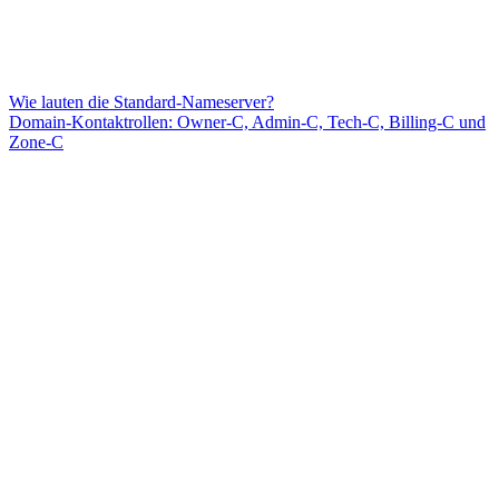
Wie lauten die Standard-Nameserver?
Domain-Kontaktrollen: Owner-C, Admin-C, Tech-C, Billing-C und
Zone-C